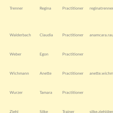
Trenner
Regina
Practitioner
reginatrenn
Walderbach
Claudia
Practitioner
anamcara.ra
Weber
Egon
Practitioner
Wichmann
Anette
Practitioner
anette.wich
Wurzer
Tamara
Practitioner
Ziehl
Silke
Trainer
silke.ziehl@e