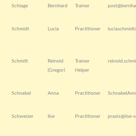
Schlage
Bernhard
Trainer
post@bernha
Schmidt
Lucia
Practitioner
luciaschmid
Schmitt
Reinold
Trainer
reinold.schm
(Gregor)
Helper
Schnabel
Anna
Practitioner
SchnabelAn
Schweizer
Ilse
Practitioner
praxis@ilse-s