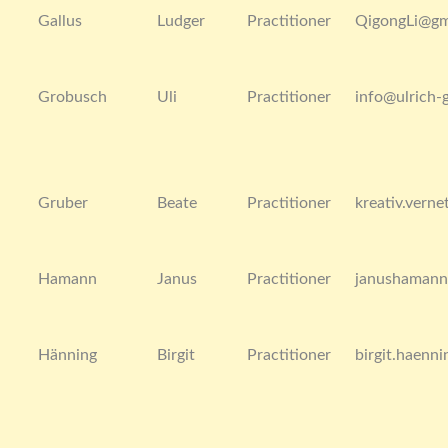
Gallus
Ludger
Practitioner
QigongLi@gm
Grobusch
Uli
Practitioner
info@ulrich-
Gruber
Beate
Practitioner
kreativ.vern
Hamann
Janus
Practitioner
janushamann
Hänning
Birgit
Practitioner
birgit.haenn