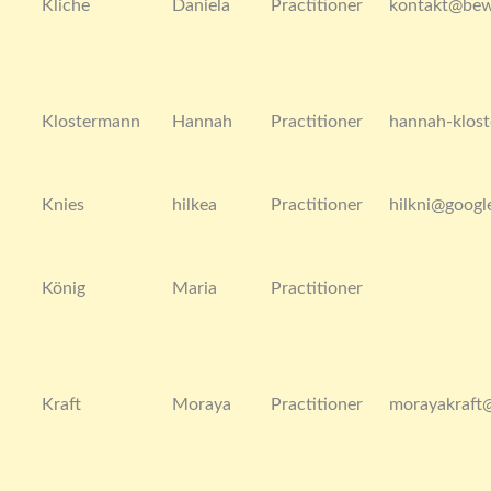
Kliche
Daniela
Practitioner
kontakt@bew
Klostermann
Hannah
Practitioner
hannah-klos
Knies
hilkea
Practitioner
hilkni@googl
König
Maria
Practitioner
Kraft
Moraya
Practitioner
morayakraft