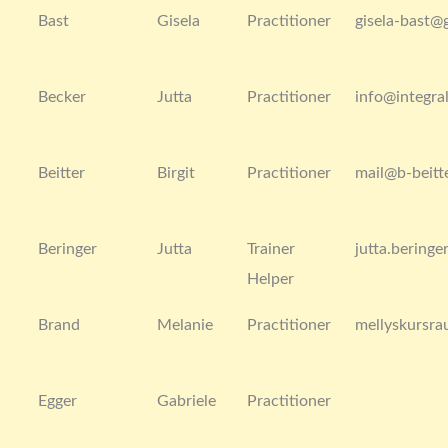
Bast
Gisela
Practitioner
gisela-bast@
Becker
Jutta
Practitioner
info@integral
Beitter
Birgit
Practitioner
mail@b-beitt
Beringer
Jutta
Trainer
jutta.bering
Helper
Brand
Melanie
Practitioner
mellyskursr
Egger
Gabriele
Practitioner