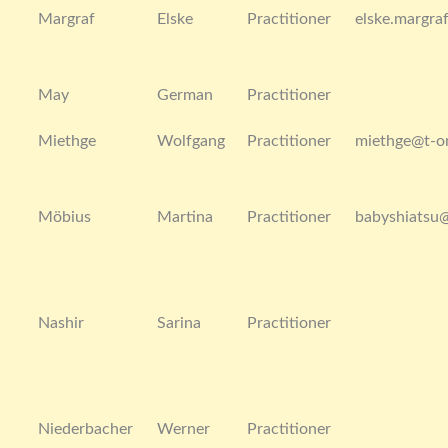
Margraf
Elske
Practitioner
elske.margr
May
German
Practitioner
Miethge
Wolfgang
Practitioner
miethge@t-on
Möbius
Martina
Practitioner
babyshiatsu
Nashir
Sarina
Practitioner
Niederbacher
Werner
Practitioner