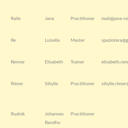
Raile
Jana
Practitioner
mail@jana-rai
Re
Luisella
Master
spaziotera@
Renner
Elisabeth
Trainer
elisabeth.r
Rieser
Sibylle
Practitioner
sibylle.riese
Rudnik
Johannes
Practitioner
Bandhu