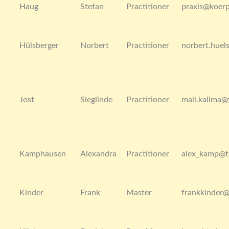
Haug
Stefan
Practitioner
praxis@koer
Hülsberger
Norbert
Practitioner
norbert.hue
Jost
Sieglinde
Practitioner
mail.kalima
Kamphausen
Alexandra
Practitioner
alex_kamp@t-
Kinder
Frank
Master
frankkinder@