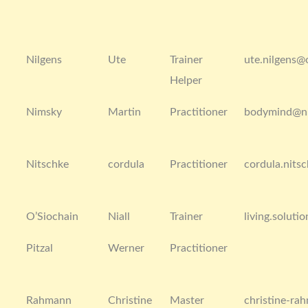
Nilgens
Ute
Trainer
ute.nilgens@
Helper
Nimsky
Martin
Practitioner
bodymind@n
Nitschke
cordula
Practitioner
cordula.nits
O’Siochain
Niall
Trainer
living.solut
Pitzal
Werner
Practitioner
Rahmann
Christine
Master
christine-r