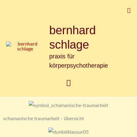
Zum
Suc
Inhalt
springen
bernhard
Hauptmenü
schlage
praxis für
körperpsychotherapie
schamanische traumarbeit - übersicht