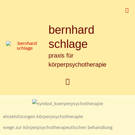
Zum
Suc
Inhalt
springen
bernhard
Hauptmenü
schlage
praxis für
körperpsychotherapie
einzelsitzungen körperpsychotherapie
wege zur körperpsychotherapeutischen behandlung