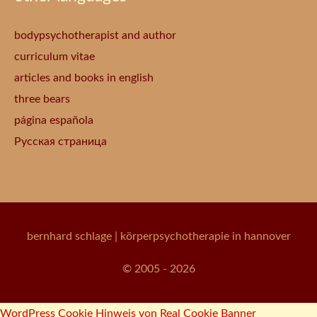
bodypsychotherapist and author
curriculum vitae
articles and books in english
three bears
página española
Русская страница
bernhard schlage
| körperpsychotherapie in hannover
© 2005 - 2026
WordPress Cookie Hinweis von Real Cookie Banner