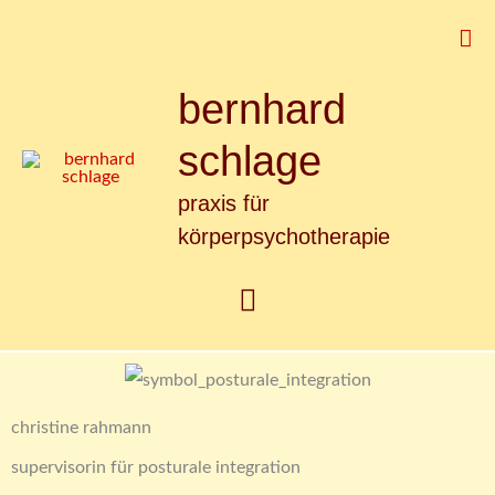
Zum
Suc
Inhalt
springen
bernhard
Hauptmenü
schlage
praxis für
körperpsychotherapie
christine rahmann
supervisorin für posturale integration