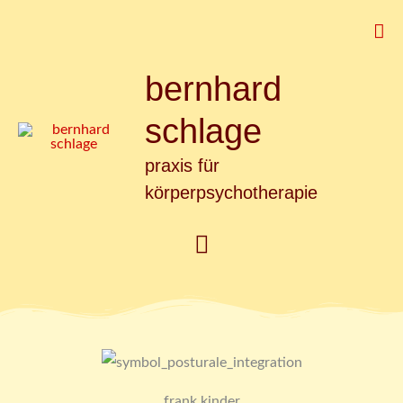
Zum
Suc
Inhalt
springen
bernhard
Hauptmenü
schlage
praxis für
körperpsychotherapie
frank kinder