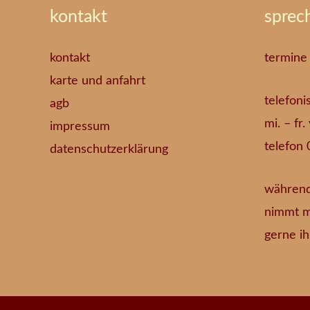
kontakt
sprec
kontakt
termine
karte und anfahrt
telefoni
agb
mi. – fr
impressum
telefon 
datenschutzerklärung
während
nimmt m
gerne ih