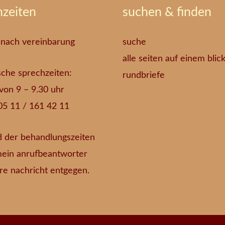
hzeiten
suchen & finden
 nach vereinbarung
suche
alle seiten auf einem blic
sche sprechzeiten:
rundbriefe
. von 9 – 9.30 uhr
05 11 / 161 42 11
 der behandlungszeiten
ein anrufbeantworter
re nachricht entgegen.