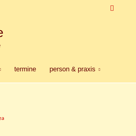
Suchen
e
e
termine
person & praxis