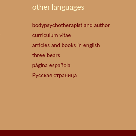
other languages
bodypsychotherapist and author
k
curriculum vitae
articles and books in english
three bears
página española
Русская страница