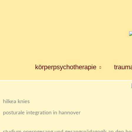
Zum
Inhalt
springen
körperpsychotherapie
trauma
hilkea knies
posturale integration in hannover