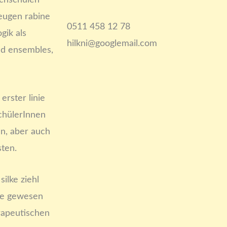
chschulen
eugen rabine
0511 458 12 78
gik als
hilkni@googlemail.com
nd ensembles,
erster linie
schülerInnen
en, aber auch
ten.
silke ziehl
age gewesen
erapeutischen