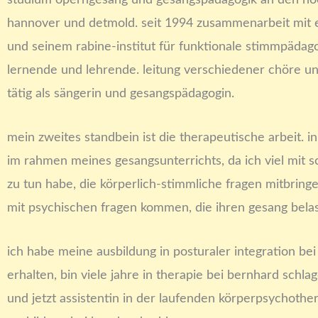
studium operngesang und gesangspädagogik an den ho
hannover und detmold. seit 1994 zusammenarbeit mit 
und seinem rabine-institut für funktionale stimmpädago
lernende und lehrende. leitung verschiedener chöre u
tätig als sängerin und gesangspädagogin.
mein zweites standbein ist die therapeutische arbeit. in 
im rahmen meines gesangsunterrichts, da ich viel mit 
zu tun habe, die körperlich-stimmliche fragen mitbring
mit psychischen fragen kommen, die ihren gesang belas
ich habe meine ausbildung in posturaler integration bei 
erhalten, bin viele jahre in therapie bei bernhard schl
und jetzt assistentin in der laufenden körperpsychoth