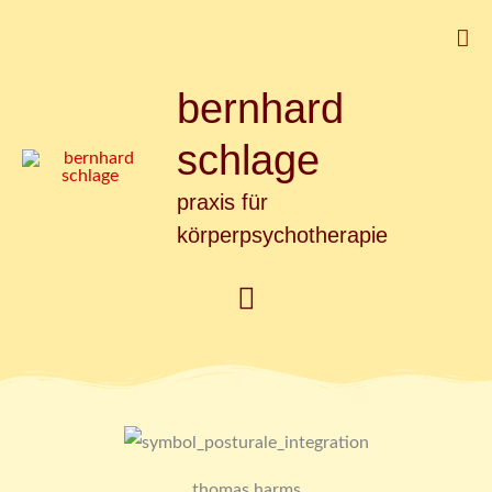
Zum
Suc
Inhalt
springen
bernhard
Hauptmenü
schlage
praxis für
körperpsychotherapie
thomas harms