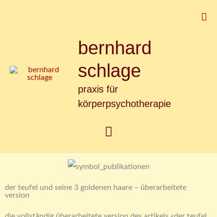
Zum
Suc
Inhalt
springen
bernhard
Hauptmenü
schlage
praxis für
körperpsychotherapie
der teufel und seine 3 goldenen haare – überarbeitete
version
die vollständig überarbeitete version des artikels «der teufel