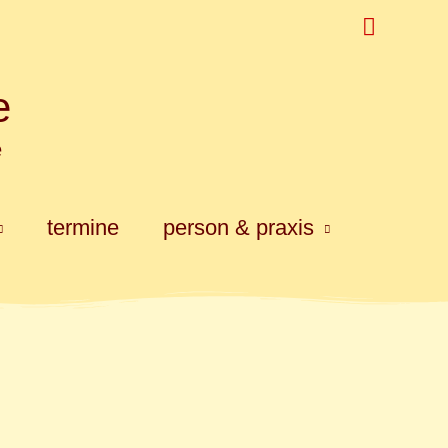
Suchen
e
e
termine
person & praxis