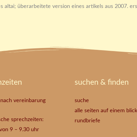
s altai; überarbeitete version eines artikels aus 2007. 
hzeiten
suchen & finden
 nach vereinbarung
suche
alle seiten auf einem blic
sche sprechzeiten:
rundbriefe
. von 9 – 9.30 uhr