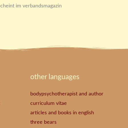
erscheint im verbandsmagazin
other languages
bodypsychotherapist and author
k
curriculum vitae
articles and books in english
three bears