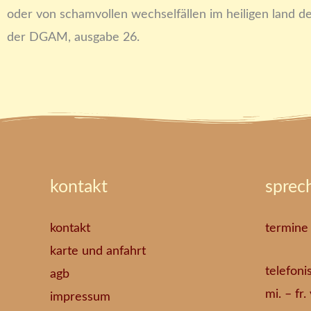
oder von schamvollen wechselfällen im heiligen land de
der DGAM, ausgabe 26.
kontakt
sprec
kontakt
termine
karte und anfahrt
telefoni
agb
mi. – fr
impressum