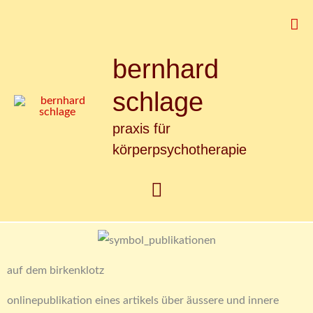
Zum
Suc
Inhalt
springen
bernhard
Hauptmenü
schlage
praxis für
körperpsychotherapie
auf dem birkenklotz
onlinepublikation eines artikels über äussere und innere