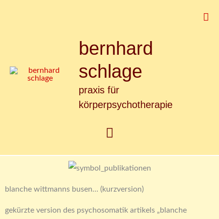
Zum
Suc
Inhalt
springen
bernhard
Hauptmenü
schlage
praxis für
körperpsychotherapie
blanche wittmanns busen… (kurzversion)
gekürzte version des psychosomatik artikels „blanche