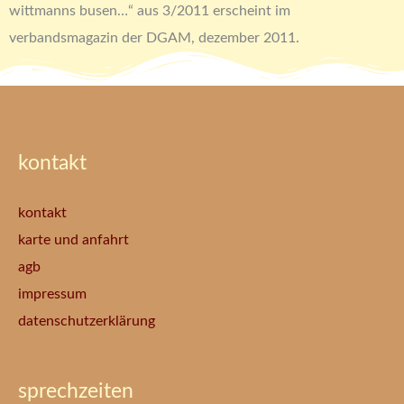
wittmanns busen…“ aus 3/2011 erscheint im
verbandsmagazin der DGAM, dezember 2011.
kontakt
kontakt
karte und anfahrt
agb
impressum
datenschutzerklärung
sprechzeiten