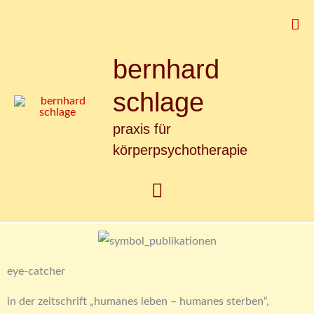
Zum
Suc
Inhalt
springen
bernhard
Hauptmenü
schlage
praxis für
körperpsychotherapie
eye-catcher
in der zeitschrift „humanes leben – humanes sterben“,