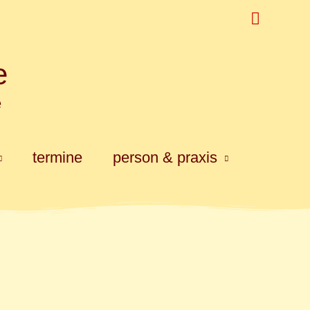
Suchen
e
e
termine
person & praxis