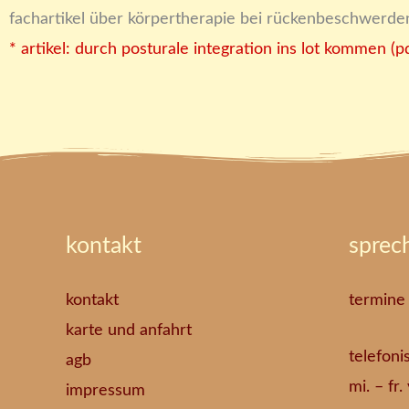
fachartikel über körpertherapie bei rückenbeschwerden, a
* artikel: durch posturale integration ins lot kommen (p
kontakt
sprec
kontakt
termine
karte und anfahrt
telefoni
agb
mi. – fr
impressum