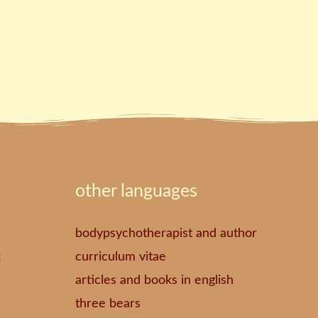
other languages
bodypsychotherapist and author
k
curriculum vitae
articles and books in english
three bears