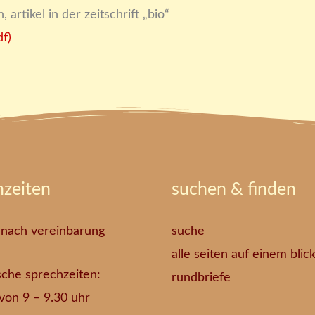
rtikel in der zeitschrift „bio“
df)
hzeiten
suchen & finden
 nach vereinbarung
suche
alle seiten auf einem blic
sche sprechzeiten:
rundbriefe
. von 9 – 9.30 uhr