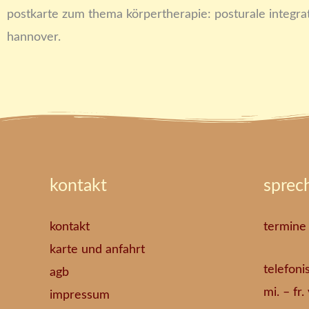
postkarte zum thema körpertherapie: posturale integrat
hannover.
kontakt
sprec
kontakt
termine
karte und anfahrt
telefoni
agb
mi. – fr
impressum