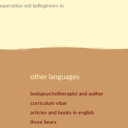
operation mit kolleginnen in
other languages
bodypsychotherapist and author
k
curriculum vitae
articles and books in english
three bears