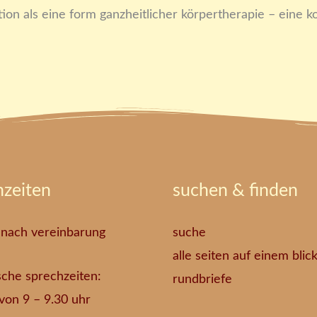
ion als eine form ganzheitlicher körpertherapie – eine ko
hzeiten
suchen & finden
 nach vereinbarung
suche
alle seiten auf einem blic
sche sprechzeiten:
rundbriefe
. von 9 – 9.30 uhr