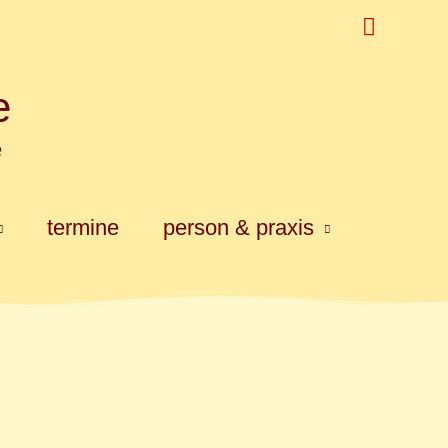
Suchen
e
e
termine
person & praxis