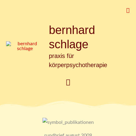
Zum
Suc
Inhalt
springen
bernhard
Hauptmenü
schlage
praxis für
körperpsychotherapie
rundbrief august 2009