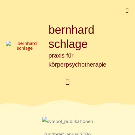
Zum
Suc
Inhalt
springen
bernhard
Hauptmenü
schlage
praxis für
körperpsychotherapie
rundbrief januar 2006