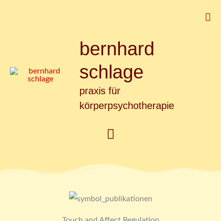
Zum
Suc
Inhalt
springen
bernhard
Hauptmenü
schlage
praxis für
körperpsychotherapie
Touch and Affect Regulation