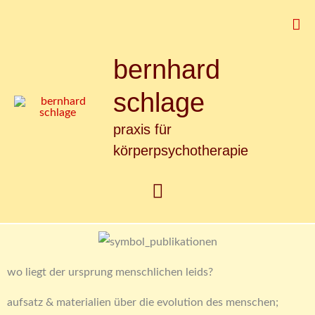
Zum
Suc
Inhalt
springen
bernhard
Hauptmenü
schlage
praxis für
körperpsychotherapie
wo liegt der ursprung menschlichen leids?
aufsatz & materialien über die evolution des menschen;