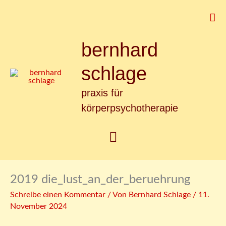
Zum
Suc
Inhalt
springen
bernhard
Hauptmenü
schlage
praxis für
körperpsychotherapie
2019 die_lust_an_der_beruehrung
Schreibe einen Kommentar
/ Von
Bernhard Schlage
/
11.
November 2024