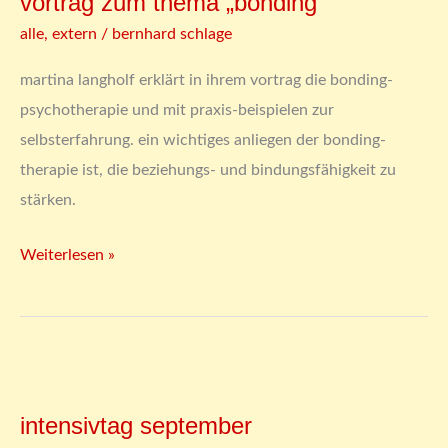
vortrag zum thema „bonding“
thema
alle
,
extern
/
bernhard schlage
„bonding“
martina langholf erklärt in ihrem vortrag die bonding-
psychotherapie und mit praxis-beispielen zur
selbsterfahrung. ein wichtiges anliegen der bonding-
therapie ist, die beziehungs- und bindungsfähigkeit zu
stärken.
Weiterlesen »
intensivtag
september
intensivtag september