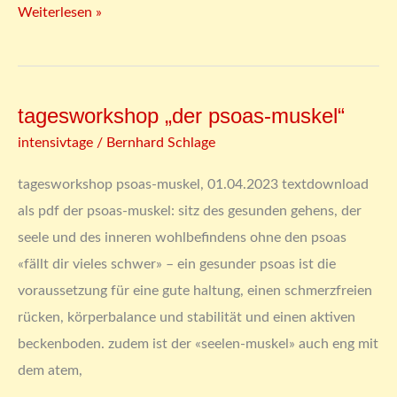
Weiterlesen »
tagesworkshop „der psoas-muskel“
tagesworkshop
„der
intensivtage
/
Bernhard Schlage
psoas-
tagesworkshop psoas-muskel, 01.04.2023 textdownload
muskel“
als pdf der psoas-muskel: sitz des gesunden gehens, der
seele und des inneren wohlbefindens ohne den psoas
«fällt dir vieles schwer» – ein gesunder psoas ist die
voraussetzung für eine gute haltung, einen schmerzfreien
rücken, körperbalance und stabilität und einen aktiven
beckenboden. zudem ist der «seelen-muskel» auch eng mit
dem atem,