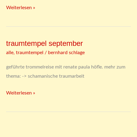
Weiterlesen »
traumtempel september
traumtempel
september
alle
,
traumtempel
/
bernhard schlage
geführte trommelreise mit renate paula höfle. mehr zum
thema: -> schamanische traumarbeit
Weiterlesen »
kuschelzeit