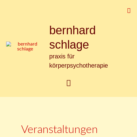
Zum
Suc
Inhalt
springen
bernhard
Hauptmenü
schlage
praxis für
körperpsychotherapie
Veranstaltungen