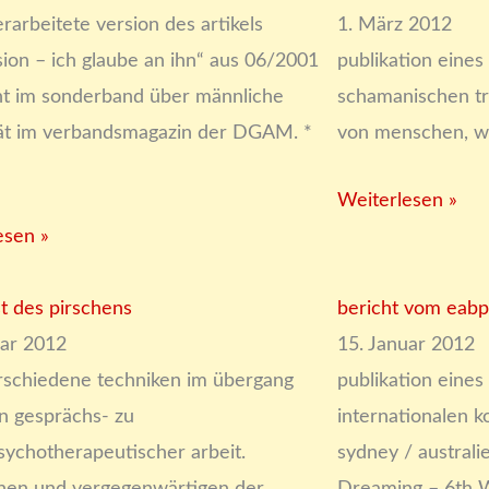
rarbeitete version des artikels
1. März 2012
sion – ich glaube an ihn“ aus 06/2001
publikation eine
nt im sonderband über männliche
schamanischen t
tät im verbandsmagazin der DGAM. *
von menschen, wi
Weiterlesen »
esen »
st des pirschens
bericht vom eabp
uar 2012
15. Januar 2012
rschiedene techniken im übergang
publikation eines
n gesprächs- zu
internationalen k
sychotherapeutischer arbeit.
sydney / australi