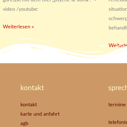
goretzki mit dem titel „psyche & soma“. ->
reflexi
video /youtube:
situati
schwerp
Weiterlesen »
behandl
Weiterl
« Voriger
1
2
3
4
5
Nächster »
kontakt
sprec
kontakt
termine
karte und anfahrt
telefoni
agb