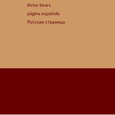
three bears
página española
Русская страница