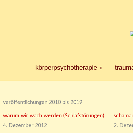
Zum
Inhalt
springen
körperpsychotherapie
trauma
veröffentlichungen 2010 bis 2019​
S
S
S
S
S
warum wir wach werden (Schlafstörungen)
schaman
e
e
e
e
e
4. Dezember 2012
2. Dez