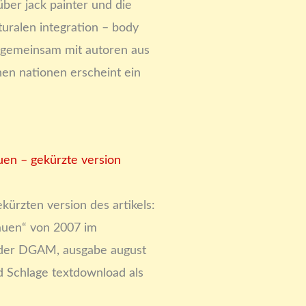
ber jack painter und die
uralen integration – body
. gemeinsam mit autoren aus
en nationen erscheint ein
en – gekürzte version
ekürzten version des artikels:
auen“ von 2007 im
der DGAM, ausgabe august
 Schlage textdownload als