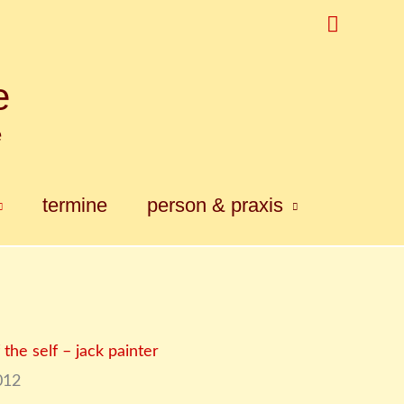
Suchen
e
e
termine
person & praxis
the self – jack painter
012