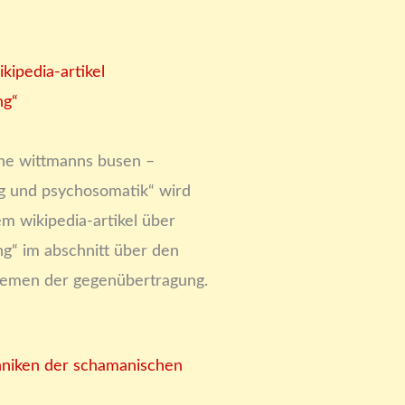
kipedia-artikel
ng“
che wittmanns busen –
g und psychosomatik“ wird
m wikipedia-artikel über
g“ im abschnitt über den
lemen der gegenübertragung.
hniken der schamanischen