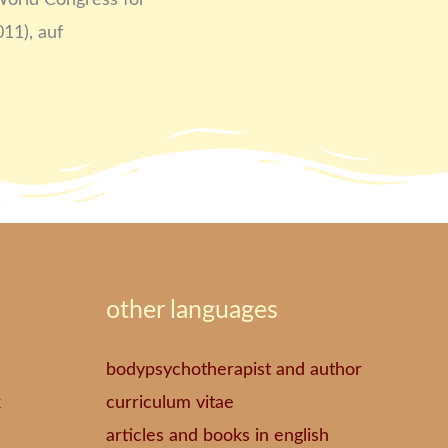
orld Congress for
11), auf
other languages
bodypsychotherapist and author
k
curriculum vitae
articles and books in english