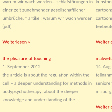
i
i
i
i
i
warum wir wach.werden… schlafstörungen in
kunstpo
t
t
t
t
t
einer zeit zunehmender gesellschaftlicher
cartoon
e
e
e
e
e
umbrüche. * artikel: warum wir wach werden
cartoon
(pdf)
teebeut
Weiterlesen »
Weiterl
the pleasure of touching
malwett
1. September 2012
14. Aug
the article is about the regulation within the
teilnah
cell – a deeper understanding for methods in
seniore
bodypsychotherapy: about the deeper
misburg
knowledge and understanding of the
Weiterl