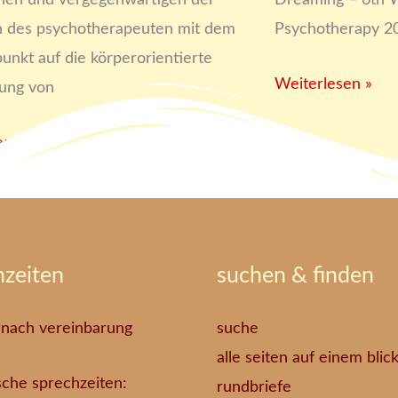
onen und vergegenwärtigen der
Dreaming – 6th W
on des psychotherapeuten mit dem
Psychotherapy 20
unkt auf die körperorientierte
Weiterlesen »
ung von
esen »
hzeiten
suchen & finden
 nach vereinbarung
suche
alle seiten auf einem blic
sche sprechzeiten:
rundbriefe