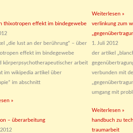
Weiterlesen »
n thixotropen effekt im bindegewebe
verlinkung zum wi
2012
„gegenübertragu
kel „die lust an der berührung“ – über
1. Juli 2012
xotropen effekt im bindegewebe
der artikel „blan
 körperpsychotherapeutischer arbeit
gegenübertragun
t im wikipedia artikel über
verbunden mit de
opie“ im abschnitt
„gegenübertragun
umgang mit prob
esen »
Weiterlesen »
ion – überarbeitung
handbuch zu tec
 2012
traumarbeit