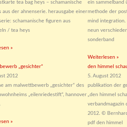
stkarte tea bag heys – schamanische
ein sammelband ü
s aus der ahnenserie. herausgabe einer
methode der post
serie: schamanische figuren aus
mind integration
eln / tea heys
neun verschieden
sonderband
esen »
Weiterlesen »
bewerb „gesichter“
den himmel schau
ust 2012
5. August 2012
me am malwettbewerb „gesichter“ des
publikation der g
nwohnheims „eilenriedestift“, hannover
„den himmel sch
.
verbandmagazin 
2012. © Bernhard
esen »
pdf den himmel